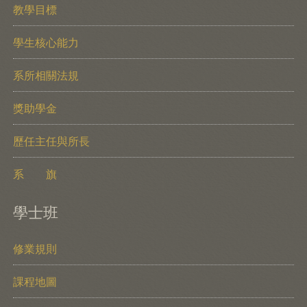
教學目標
學生核心能力
系所相關法規
獎助學金
歷任主任與所長
系 旗
學士班
修業規則
課程地圖