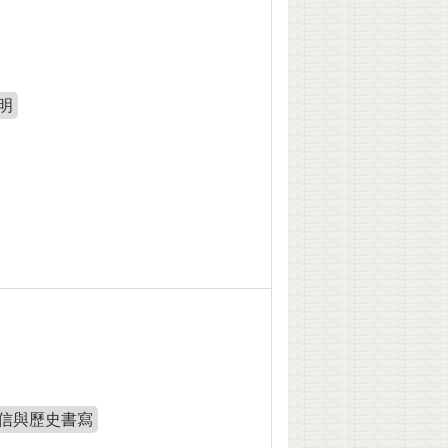
明
信與歷史書寫