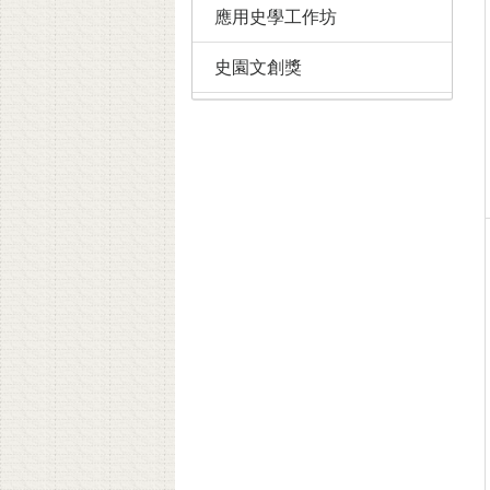
應用史學工作坊
史園文創獎