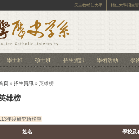
天主教輔仁大學
輔仁大學招生資
學士班
碩士班
招生資訊
學術活動
學
您在這裡
首頁
»
招生資訊
» 英雄榜
英雄榜
113年度研究所榜單
姓名
學校及