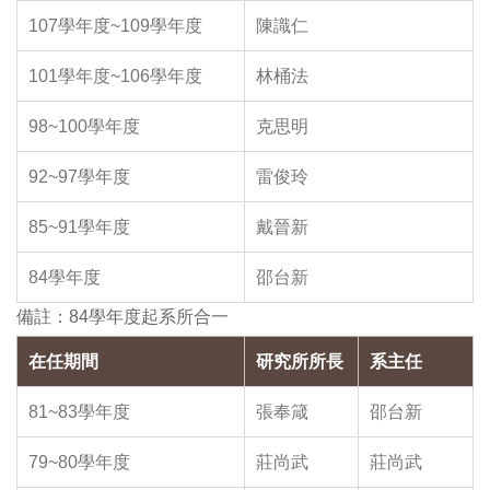
107學年度~109學年度
陳識仁
101學年度~106學年度
林桶法
98~100學年度
克思明
92~97學年度
雷俊玲
85~91學年度
戴晉新
84學年度
邵台新
備註：84學年度起系所合一
在任期間
研究所所長
系主任
81~83學年度
張奉箴
邵台新
79~80學年度
莊尚武
莊尚武