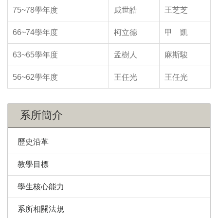
75~78學年度
戚世皓
王芝芝
66~74學年度
柯立德
甲 凱
63~65學年度
孟樹人
麻斯駿
56~62學年度
王任光
王任光
系所簡介
歷史沿革
教學目標
學生核心能力
系所相關法規