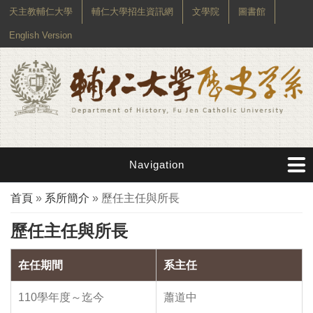
天主教輔仁大學
輔仁大學招生資訊網
文學院
圖書館
English Version
Navigation
您在這裡
首頁
»
系所簡介
» 歷任主任與所長
歷任主任與所長
在任期間
系主任
110學年度～迄今
蕭道中