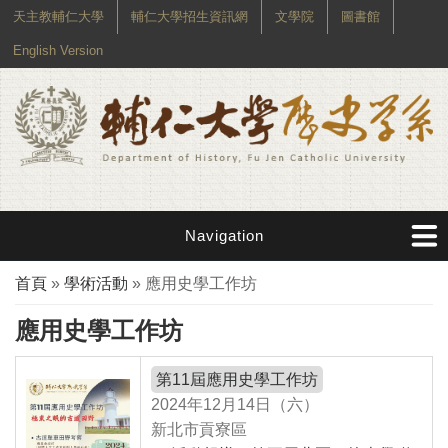
天主教輔仁大學
輔仁大學招生資訊網
文學院
圖書館
English Version
Navigation
您在這裡
首頁
»
學術活動
» 應用史學工作坊
應用史學工作坊
第11屆應用史學工作坊
2024年12月14日（六）
新北市貢寮區