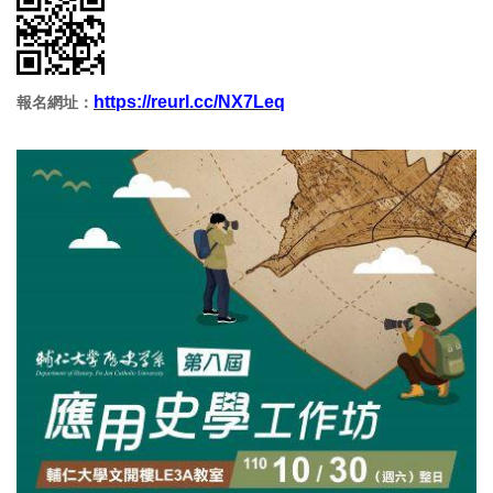
https://reurl.cc/NX7Leq
報名網址：