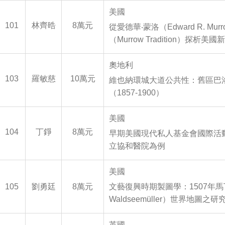
美國
101
林齊晧
8萬元
從愛德華‧蒙洛（Edward R. Murr
（Murrow Tradition）探析美
奧地利
103
羅敏慈
10萬元
維也納環城大道公共性：舊區巴
（1857-1900）
美國
104
丁錚
8萬元
早期美國現代私人基金會國際活
立協和醫院為例
美國
105
劉勇廷
8萬元
文藝復興時期製圖學：1507年馬丁
Waldseemüller）世界地圖之研
英國