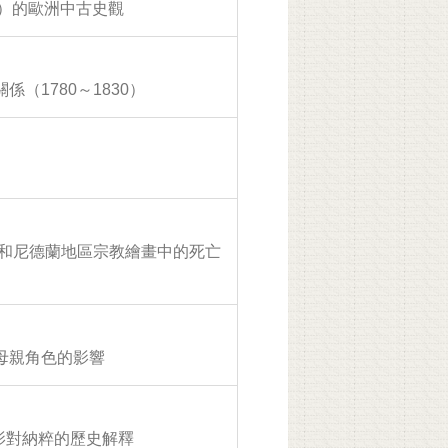
off）的歐洲中古史觀
（1780～1830）
國和尼德蘭地區宗教繪畫中的死亡
母親角色的影響
電影對納粹的歷史解釋