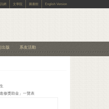
訊網
文學院
圖書館
English Version
術出版
系友活動
生
進修獎助金」一覽表