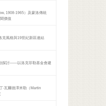
ow, 1908-1965）及蒙洛傳統
國新聞價值
洛克風格與19世紀新區連結
動探討——以洛克菲勒基金會建
‧瓦爾德澤米勒（Martin
究