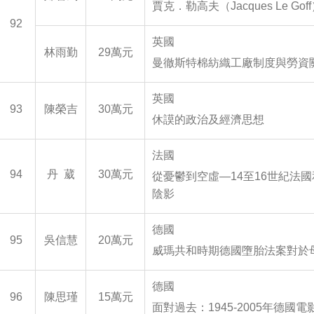
賈克．勒高夫（Jacques Le G
92
英國
林雨勤
29萬元
曼徹斯特棉紡織工廠制度與勞資關係
英國
93
陳榮吉
30萬元
休謨的政治及經濟思想
法國
94
丹 葳
30萬元
從憂鬱到空虛—14至16世紀法
陰影
德國
95
吳信慧
20萬元
威瑪共和時期德國墮胎法案對於
德國
96
陳思瑾
15萬元
面對過去：1945-2005年德國