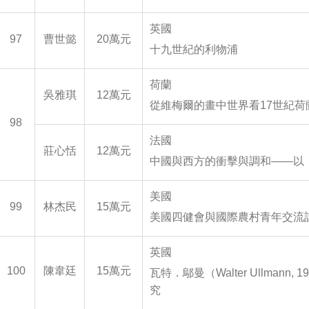
英國
97
曹世懿
20萬元
十九世紀的利物浦
荷蘭
吳雅琪
12萬元
從維梅爾的畫中世界看17世紀
98
法國
莊心恬
12萬元
中國與西方的衝擊與調和——以
美國
99
林杰民
15萬元
美國四健會與國際農村青年交流
英國
100
陳韋廷
15萬元
瓦特．鄔曼（Walter Ullmann,
究