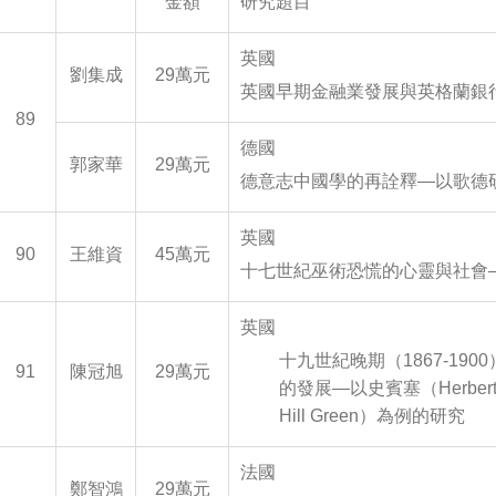
金額
研究題目
英國
劉集成
29萬元
英國早期金融業發展與英格蘭銀
89
德國
郭家華
29萬元
德意志中國學的再詮釋—以歌德
英國
90
王維資
45萬元
十七世紀巫術恐慌的心靈與社會
英國
十九世紀晚期（1867-19
91
陳冠旭
29萬元
的發展—以史賓塞（Herbert 
Hill Green）為例的研究
法國
鄭智鴻
29萬元