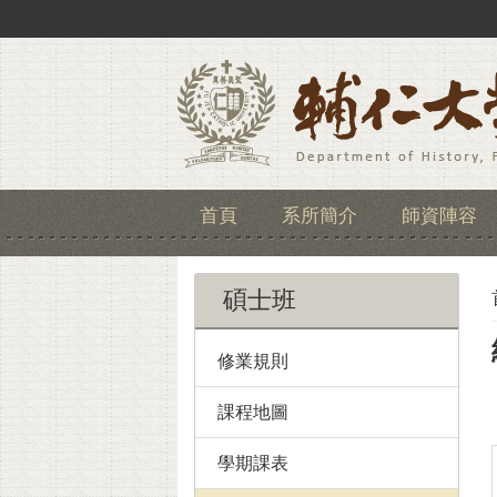
首頁
系所簡介
師資陣容
碩士班
修業規則
課程地圖
學期課表