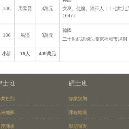
106
周孟賢
8萬元
女巫、使魔、獵巫人：十七世紀英
1647）
德國
106
馬瀅
8萬元
二十世紀德國法蘭克福城市規劃
小計
19
人
409
萬元
學士班
碩士班
修業規則
修業規則
課程地圖
課程地圖
年度課表
學期課表