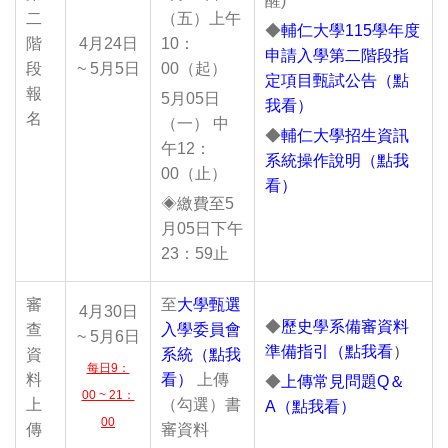
醒)
二
（五）上午
◆
輔仁大學115學年度
階
4月24日
10：
申請入學第二階段指
段
~ 5月5日
00（起）
定項目甄試公告（點
報
5月05日
我看）
名
（一） 中
◆
輔仁大學招生資訊
午12：
系統操作說明（點我
00（止）
看）
◈繳費至5
月05日下午
23：59止
審
至
大學甄選
4月30日
◆
歷史學系備審資料
查
入學委員會
~ 5月6日
準備指引（點我看
）
資
系統（點我
每日9：
料
看）
上傳
◆
上傳常見問題Q＆
00 ~ 21：
上
（勾選）書
A（點我看）
00
傳
審資料