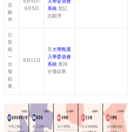
6月4日~
入學委員會
志
6月5日
系統
登記
願
志願序
序
公
告
統
至
大學甄選
一
入學委員會
6月11日
分
系統
查詢
發
分發結果
結
果