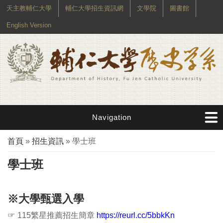
天主教輔仁大學
輔仁大學招生資訊網
文學院
圖書館
English Version
Navigation
您在這裡
首頁
»
招生資訊
» 學士班
學士班
※
大
學甄選入學
☞
115繁星推薦招生簡章
https://reurl.cc/5bbkKn