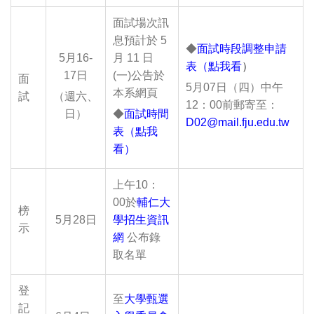
面試場次訊
息預計於 5
◆
面試時段調整申請
5月16-
月 11 日
表（點我看
）
17日
(一)公告於
面
5月07日（四）中午
本系網頁
試
（週六、
12：00前郵寄至：
日）
◆
面試時間
D02@mail.fju.edu.tw
表（點我
看）
上午10：
00於
輔仁大
榜
5月28日
學招生資訊
示
網
公布錄
取名單
登
至
大學甄選
記