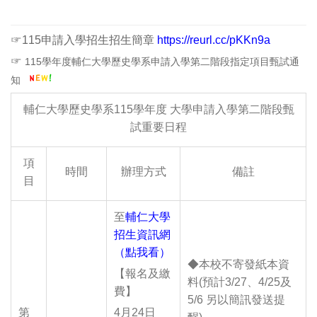
☞
115申請入學招生招生簡章
https://reurl.cc/pKKn9a
☞
115學年度輔仁大學歷史學系申請入學第二階段指定項目甄試通
知
輔仁大學歷史學系115學年度 大學申請入學第二階段甄
試重要日程
項
時間
辦理方式
備註
目
至
輔仁大學
招生資訊網
（點我看）
◆本校不寄發紙本資
【報名及繳
料(預計3/27、4/25及
費】
5/6 另以簡訊發送提
第
4月24日