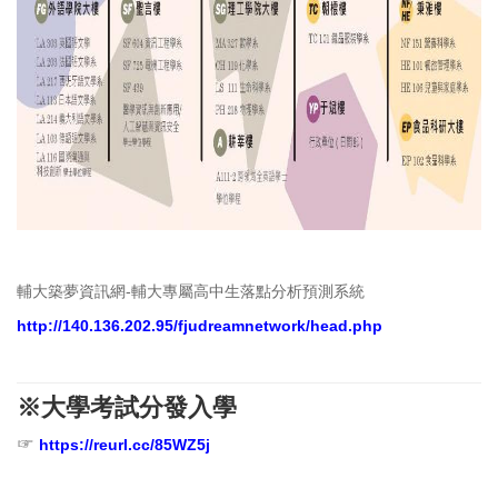
輔大築夢資訊網
-
輔大專屬高中生落點分析預測系統
http://140.136.202.95/fjudreamnetwork/head.php
※
大
學考試分發入學
☞
https://reurl.cc/85WZ5j