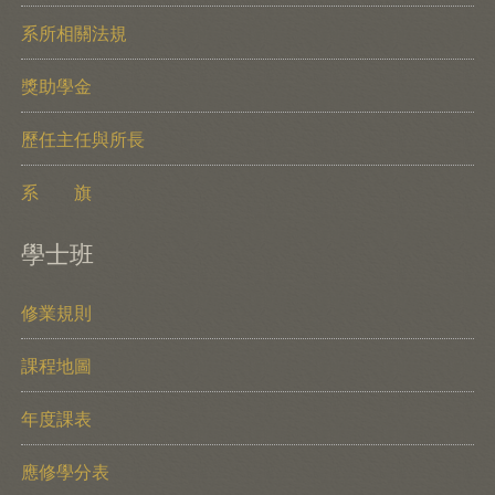
系所相關法規
獎助學金
歷任主任與所長
系 旗
學士班
修業規則
課程地圖
年度課表
應修學分表