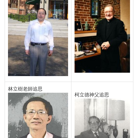
林立樹老師追思
柯立德神父追思