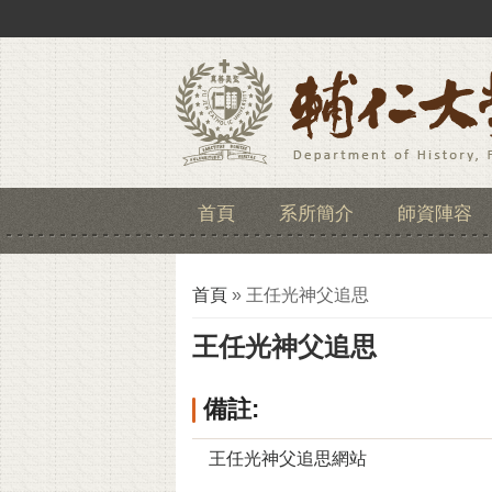
首頁
系所簡介
師資陣容
您在這裡
首頁
» 王任光神父追思
王任光神父追思
備註:
王任光神父追思網站