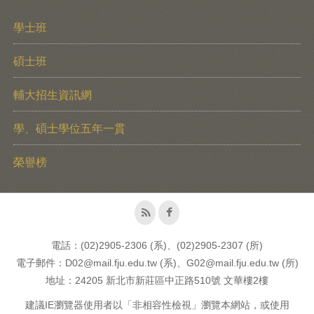
學士班
碩士班
輔大招生資訊網
學、碩士學位五年一貫
榮譽榜
電話：(02)2905-2306 (系)、(02)2905-2307 (所)
電子郵件：D02@mail.fju.edu.tw (系)、G02@mail.fju.edu.tw (所)
地址：24205 新北市新莊區中正路510號 文華樓2樓
建議IE瀏覽器使用者以「非相容性檢視」瀏覽本網站，或使用