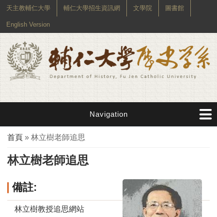
天主教輔仁大學
輔仁大學招生資訊網
文學院
圖書館
English Version
Navigation
您在這裡
首頁
» 林立樹老師追思
林立樹老師追思
備註:
林立樹教授追思網站