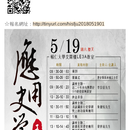
☆
報名網址：
http://tinyurl.com/hisfju2018051901