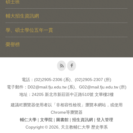
碩士班
輔大招生資訊網
學、碩士學位五年一貫
榮譽榜
電話：(02)2905-2306 (系)、(02)2905-2307 (所)
電子郵件：D02@mail.fju.edu.tw (系)、G02@mail.fju.edu.tw (所)
地址：24205 新北市新莊區中正路510號 文華樓2樓
建議IE瀏覽器使用者以「非相容性檢視」瀏覽本網站，或使用
Chrome等瀏覽器
輔仁大學
|
文學院
|
圖書館
|
招生資訊網
|
登入管理
Copyright © 2026, 天主教輔仁大學 歷史學系