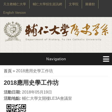
天主教輔仁大學
輔仁大學招生資訊網
文學院
圖書館
English Version
Navigation
您在這裡
首頁
» 2018應用史學工作坊
2018應用史學工作坊
活動日期:
2018年05月19日
活動地點:
輔仁大學文開樓LE3A會議室