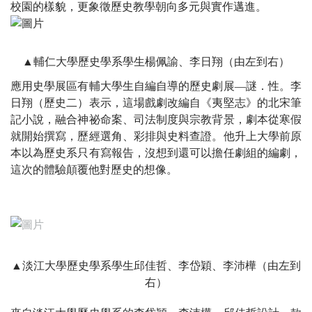
校園的樣貌，更象徵歷史教學朝向多元與實作邁進。
▲輔仁大學歷史學系學生楊佩諭、李日翔（由左到右）
應用史學展區有輔大學生自編自導的歷史劇展—謎．性。李
日翔（歷史二）表示，這場戲劇改編自《夷堅志》的北宋筆
記小說，融合神祕命案、司法制度與宗教背景，劇本從寒假
就開始撰寫，歷經選角、彩排與史料查證。他升上大學前原
本以為歷史系只有寫報告，沒想到還可以擔任劇組的編劇，
這次的體驗顛覆他對歷史的想像。
▲淡江大學歷史學系學生邱佳哲、李岱穎、李沛樺（由左到
右）