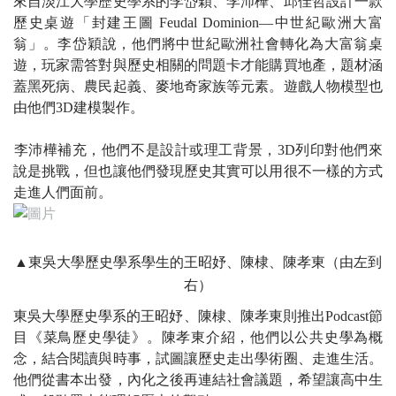
來自淡江大學歷史學系的李岱穎、李沛樺、邱佳哲設計一款
歷史桌遊「封建王圖 Feudal Dominion—中世紀歐洲大富
翁」。李岱穎說，他們將中世紀歐洲社會轉化為大富翁桌
遊，玩家需答對與歷史相關的問題卡才能購買地產，題材涵
蓋黑死病、農民起義、麥地奇家族等元素。遊戲人物模型也
由他們3D建模製作。
​李沛樺補充，他們不是設計或理工背景，3D列印對他們來
說是挑戰，但也讓他們發現歷史其實可以用很不一樣的方式
走進人們面前。
▲東吳大學歷史學系學生的王昭妤、陳棣、陳孝東（由左到
右）
東吳大學歷史學系的王昭妤、陳棣、陳孝東則推出Podcast節
目《菜鳥歷史學徒》。陳孝東介紹，他們以公共史學為概
念，結合閱讀與時事，試圖讓歷史走出學術圈、走進生活。
他們從書本出發，內化之後再連結社會議題，希望讓高中生