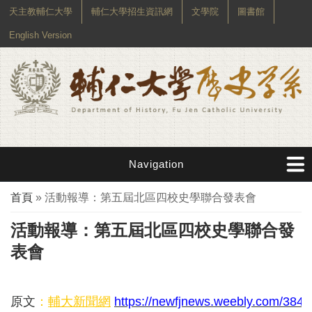
天主教輔仁大學
輔仁大學招生資訊網
文學院
圖書館
English Version
Navigation
您在這裡
首頁
» 活動報導：第五屆北區四校史學聯合發表會
活動報導：第五屆北區四校史學聯合發
表會
原文
：
輔大新聞網
https://newfjnews.weebly.com/38