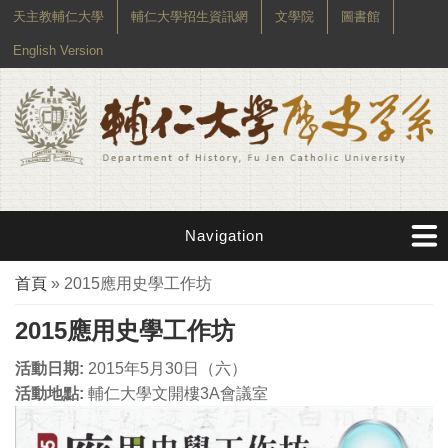
天主教輔仁大學
輔仁大學招生資訊網
文學院
圖書館
English Version
Navigation
您在這裡
首頁
» 2015應用史學工作坊
2015應用史學工作坊
活動日期:
2015年5月30日（六）
活動地點:
輔仁大學文開樓3A會議室