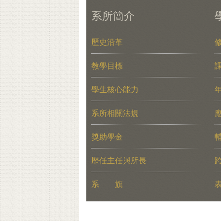
系所簡介
歷史沿革
教學目標
學生核心能力
系所相關法規
獎助學金
歷任主任與所長
系 旗