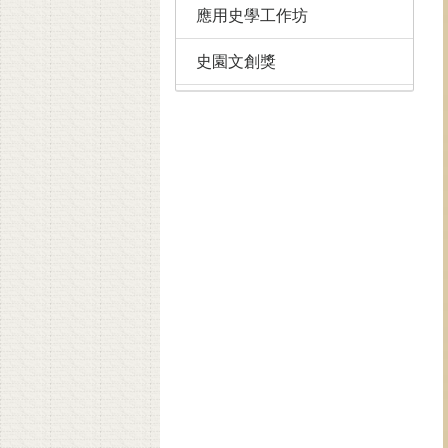
應用史學工作坊
史園文創獎