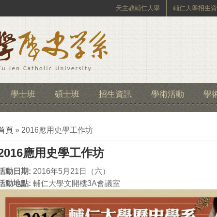
天主教輔仁大學
輔仁大學招生資
學士班
碩士班
招生資訊
學術活動
學
您在這裡
首頁
» 2016應用史學工作坊
2016應用史學工作坊
活動日期:
2016年5月21日（六）
活動地點:
輔仁大學文開樓3A會議室