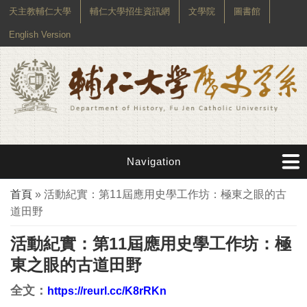
天主教輔仁大學
輔仁大學招生資訊網
文學院
圖書館
English Version
Navigation
您在這裡
首頁
» 活動紀實：第11屆應用史學工作坊：極東之眼的古
道田野
活動紀實：第11屆應用史學工作坊：極
東之眼的古道田野
全文：
https://reurl.cc/K8rRKn