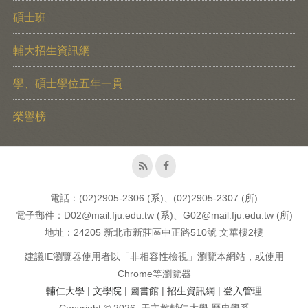
碩士班
輔大招生資訊網
學、碩士學位五年一貫
榮譽榜
電話：(02)2905-2306 (系)、(02)2905-2307 (所)
電子郵件：D02@mail.fju.edu.tw (系)、G02@mail.fju.edu.tw (所)
地址：24205 新北市新莊區中正路510號 文華樓2樓
建議IE瀏覽器使用者以「非相容性檢視」瀏覽本網站，或使用
Chrome等瀏覽器
輔仁大學
|
文學院
|
圖書館
|
招生資訊網
|
登入管理
Copyright © 2026, 天主教輔仁大學 歷史學系