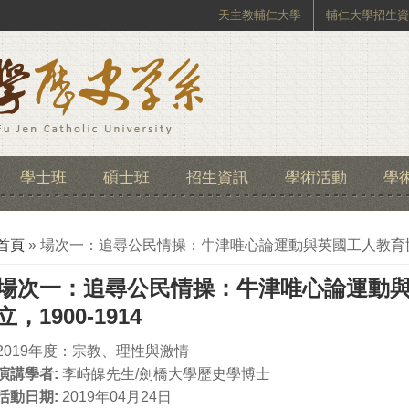
天主教輔仁大學
輔仁大學招生資
學士班
碩士班
招生資訊
學術活動
學
您在這裡
首頁
» 場次一：追尋公民情操：牛津唯心論運動與英國工人教育協會
場次一：追尋公民情操：牛津唯心論運動
立，1900-1914
2019年度：宗教、理性與激情
演講學者:
李峙皞先生/劍橋大學歷史學博士
活動日期:
2019年04月24日