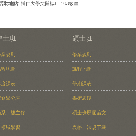
活動地點:
輔仁大學文開樓LE503教室
學士班
碩士班
修業規則
修業規則
課程地圖
課程地圖
年度課表
學期課表
應修學分表
學術表現
輔系、雙主修
碩士班歷屆論文
跨領域學習
表格、法規下載