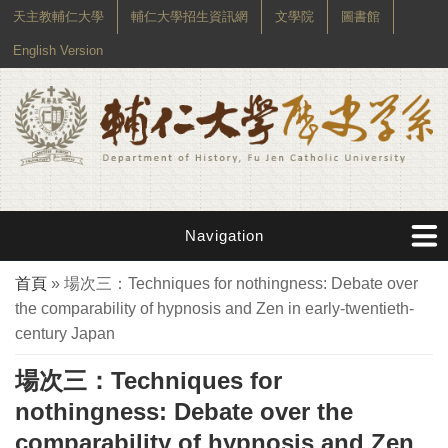
天主教輔仁大學
輔仁大學招生資訊網
文學院
圖書館
English Version
Navigation
您在這裡
首頁
» 場次三：Techniques for nothingness: Debate over
the comparability of hypnosis and Zen in early-twentieth-
century Japan
場次三：Techniques for
nothingness: Debate over the
comparability of hypnosis and Zen