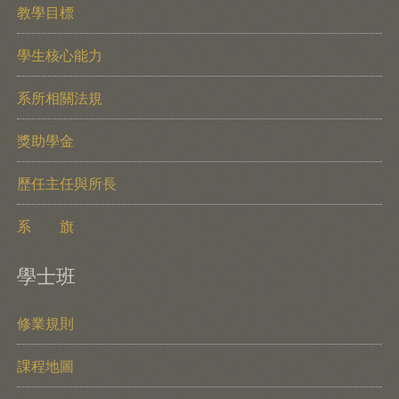
教學目標
學生核心能力
系所相關法規
獎助學金
歷任主任與所長
系 旗
學士班
修業規則
課程地圖