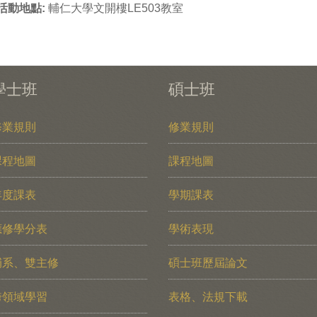
活動地點:
輔仁大學文開樓LE503教室
學士班
碩士班
修業規則
修業規則
課程地圖
課程地圖
年度課表
學期課表
應修學分表
學術表現
輔系、雙主修
碩士班歷屆論文
跨領域學習
表格、法規下載