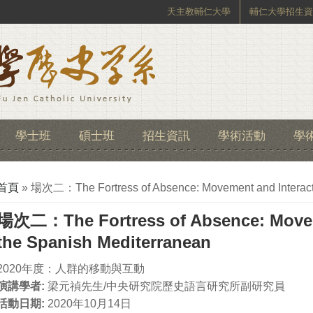
天主教輔仁大學
輔仁大學招生資
學士班
碩士班
招生資訊
學術活動
學
您在這裡
首頁
» 場次二：The Fortress of Absence: Movement and Interacti
場次二：The Fortress of Absence: Moveme
the Spanish Mediterranean
2020年度：人群的移動與互動
演講學者:
梁元禎先生/中央研究院歷史語言研究所副研究員
活動日期:
2020年10月14日