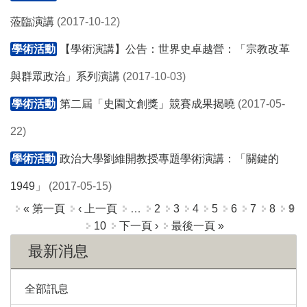
蒞臨演講
(2017-10-12)
學術活動
【學術演講】公告：世界史卓越營：「宗教改革
與群眾政治」系列演講
(2017-10-03)
學術活動
第­二屆「史園文創獎」競賽成果揭曉
(2017-05-
22)
學術活動
政治大學劉維開教授專題學術演講：「關鍵的
1949」
(2017-05-15)
頁面
« 第一頁
‹ 上一頁
…
2
3
4
5
6
7
8
9
10
下一頁 ›
最後一頁 »
最新消息
全部訊息