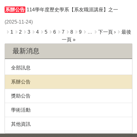
系辦公告
114學年度歷史學系【系友職涯講座】之一
(2025-11-24)
頁面
1
2
3
4
5
6
7
8
9
…
下一頁 ›
最後
一頁 »
最新消息
全部訊息
系辦公告
獎助公告
學術活動
其他資訊