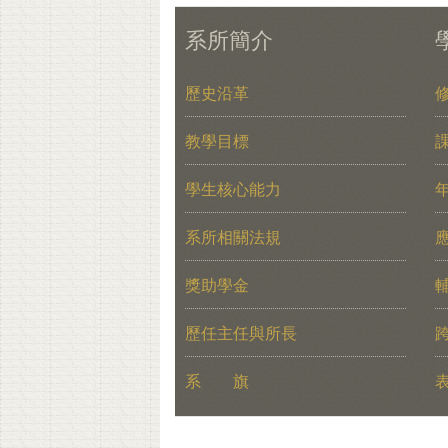
系所簡介
歷史沿革
教學目標
學生核心能力
系所相關法規
獎助學金
歷任主任與所長
系 旗