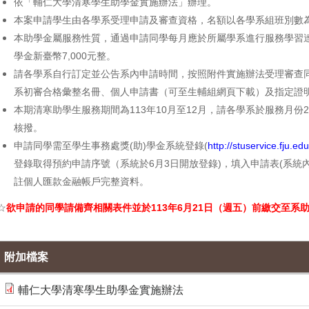
依「輔仁大學清寒學生助學金實施辦法」辦理。
本案申請學生由各學系受理申請及審查資格，名額以各學系組班別數
本助學金屬服務性質，通過申請同學每月應於所屬學系進行服務學習達
學金新臺幣7,000元整。
請各學系自行訂定並公告系內申請時間，按照附件實施辦法受理審查同學
系初審合格彙整名冊、個人申請書（可至生輔組網頁下載）及指定證
本期清寒助學生服務期間為113年10月至12月，請各學系於服務月
核撥。
申請同學需至學生事務處獎(助)學金系統登錄(
http://stuservice.fju.edu
登錄取得預約申請序號（系統於6月3日開放登錄)，填入申請表(系統
註個人匯款金融帳戶完整資料。
☆
欲申請的同學請備齊相關表件並於113年6月21日（週五）前繳交至系助教
附加檔案
輔仁大學清寒學生助學金實施辦法