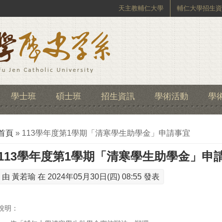
天主教輔仁大學
輔仁大學招生資
學士班
碩士班
招生資訊
學術活動
學
您在這裡
首頁
» 113學年度第1學期「清寒學生助學金」申請事宜
113學年度第1學期「清寒學生助學金」申
由
黃若瑜
在 2024年05月30日(四) 08:55 發表
說明：