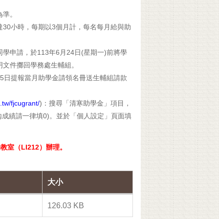
為準。
30小時，每期以3個月計，每名每月給與助
申請，於113年6月24日(星期一)前將學
明文件擲回學務處生輔組。
份25日提報當月助學金請領名冊送生輔組請款
.tw/fjcugrant/
)：搜尋「清寒助學金」項目，
內成績請一律填0)。並於「個人設定」頁面填
室（LI212）辦理。
大小
126.03 KB