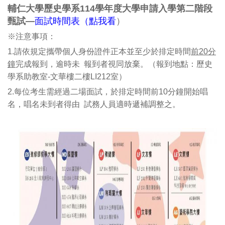
輔仁大學歷史學系114學年度大學申請入學第二階段
甄試—
面試時間表（點我看
）
※注意事項：
1.請依規定攜帶個人身份證件正本並至少於排定時間
前20分
鐘
完成報到，逾時未 報到者視同放棄。（報到地點：歷史
學系助教室-文華樓二樓LI212室）
2.每位考生需經過二場面試，於排定時間前10分鐘開始唱
名，唱名未到者得由 試務人員適時遞補調整之。