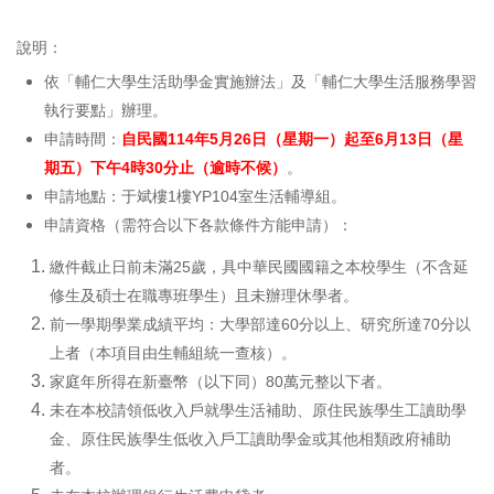
說明：
依「輔仁大學生活助學金實施辦法」及「輔仁大學生活服務學習
執行要點」辦理。
申請時間：
自民國114年5月26日（星期一）起至6月13日（星
期五）下午4時30分止（逾時不候）
。
申請地點：于斌樓1樓YP104室生活輔導組。
申請資格（需符合以下各款條件方能申請）：
繳件截止日前未滿25歲，具中華民國國籍之本校學生（不含延
修生及碩士在職專班學生）且未辦理休學者。
前一學期學業成績平均：大學部達60分以上、研究所達70分以
上者（本項目由生輔組統一查核）。
家庭年所得在新臺幣（以下同）80萬元整以下者。
未在本校請領低收入戶就學生活補助、原住民族學生工讀助學
金、原住民族學生低收入戶工讀助學金或其他相類政府補助
者。