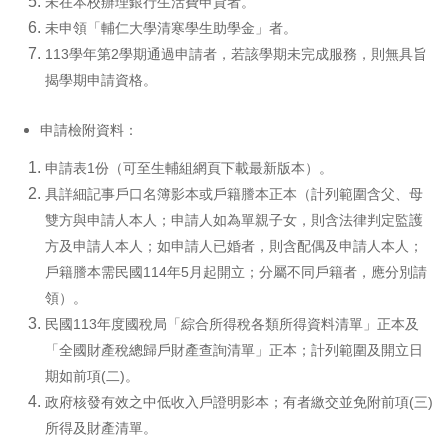
未在本校辦理銀行生活費申貸者。
未申領「輔仁大學清寒學生助學金」者。
113學年第2學期通過申請者，若該學期未完成服務，則無具旨
揭學期申請資格。
申請檢附資料：
申請表1份（可至生輔組網頁下載最新版本）。
具詳細記事戶口名簿影本或戶籍謄本正本（計列範圍含父、母
雙方與申請人本人；申請人如為單親子女，則含法律判定監護
方及申請人本人；如申請人已婚者，則含配偶及申請人本人；
戶籍謄本需民國114年5月起開立；分屬不同戶籍者，應分別請
領）。
民國113年度國稅局「綜合所得稅各類所得資料清單」正本及
「全國財產稅總歸戶財產查詢清單」正本；計列範圍及開立日
期如前項(二)。
政府核發有效之中低收入戶證明影本；有者繳交並免附前項(三)
所得及財產清單。