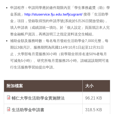
申請程序：申請同學應於繳件期限內至「學生事務處獎（助）學
金系統」
http://stuservice.fju.edu.tw/fjcugrant/
搜尋「生活助學
金」項目，登錄取得預約申請序號(系統於5月26日開放登錄)，
填入申請表（成績請統一填0)。於「個人設定」頁面填註本人完
整金融帳戶資訊，再將說明三之指定資料送交生輔組。
補助金額及服務時數：每名每月發給生活助學金7,000元整，每
期以3個月計。服務期間為民國114年10月1日起至12月31日
止，大學部每月需服務30小時（前學期全班排名達50%者每月
可減免5小時）、研究所每月需服務25小時。請確認該期間可進
行生活服務學習始提出申請
。
附加檔案
大小
輔仁大學生活助學金實施辦法
96.21 KB
生活助學金申請書
318.5 KB