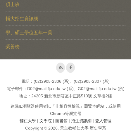
碩士班
輔大招生資訊網
學、碩士學位五年一貫
榮譽榜
電話：(02)2905-2306 (系)、(02)2905-2307 (所)
電子郵件：D02@mail.fju.edu.tw (系)、G02@mail.fju.edu.tw (所)
地址：24205 新北市新莊區中正路510號 文華樓2樓
建議IE瀏覽器使用者以「非相容性檢視」瀏覽本網站，或使用
Chrome等瀏覽器
輔仁大學
|
文學院
|
圖書館
|
招生資訊網
|
登入管理
Copyright © 2026, 天主教輔仁大學 歷史學系