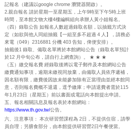
記報名（建議以google chrome 瀏覽器開啟）。
2.親自報名 請於星期一至星期五，上午9時至下午5時上班
時間，至本館文物大樓4樓編輯組向承辦人黃小姐報名。
（四）錄取公告 如報名人數超過錄取名額，以抽籤方式決
定（如欲與他人同組抽籤【一組至多不超過 4 人】，請務必
來電（049）2316881 分機 403 告知，俾便安排）。
抽籤後1 錄取、備取名單將於本館網站公告（錄取名單預計
於12 月中旬公布，請自行上網查詢）。 ★ ★ ★
（五）繳交報名費 經錄取後將以電子郵件及本館網站公告
繳費通知事項，逾期未繳視同放棄，由備取人員依序遞補，
因名額有限，繳費後因故未能參加除有正當理由並經本館同
意，否則報名費概不退還，逕予繳庫；申請退費者需於115
年1月23日（星期五）前以書面或電話向本館提出申請。
五、報名相關訊息及報名表於本館網站：
https://www.th.gov.tw/
公告。
六、注意事項： 本次研習營課程為 2日，不提供住宿，請學
員自理；另膳食部分，由本館提供研習營2日午餐便當。