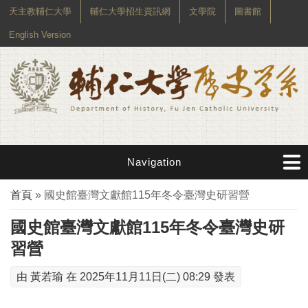
天主教輔仁大學
輔仁大學招生資訊網
文學院
圖書館
English Version
Navigation
您在這裡
首頁
» 國史館臺灣文獻館115年冬令臺灣史研習營
國史館臺灣文獻館115年冬令臺灣史研
習營
由
黃若瑜
在 2025年11月11日(二) 08:29 發表