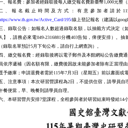
一、報名費：參加者經錄取後每人繳交報名費新臺幣1,000元整
二、報名截止時間及方式：有意參加者請於11
https://www.th.gov.tw/Active_Card/195/
線上登記報名（建議以google
三、錄取公告：如報名人數超過錄取名額，以抽籤方式決定（如
人】，請務必來電049-2316881分機403告知，俾便安排
（錄取名單預計5月下旬公布，請自行上網查詢）。
四、繳交報名費：經錄取後將以電子郵件及本館網站公告繳費通
員依序遞補（因名額有限，繳費後因故未能參加者除有正當理由
逕予繳庫；申請退費者需於115年7月3日（星期五）前以書面或
五、注意事項：本次研習營課程為2日，不提供住宿，請學員自
午餐便當，早、晚餐則請學員自理。
六、本研習營共安排7堂課程，全程參與者於研習結束時發給14