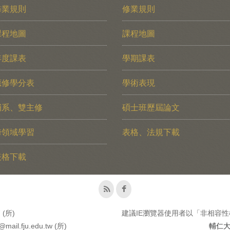
修業規則
修業規則
課程地圖
課程地圖
年度課表
學期課表
應修學分表
學術表現
輔系、雙主修
碩士班歷屆論文
跨領域學習
表格、法規下載
表格下載
 (所)
建議IE瀏覽器使用者以「非相容性
il.fju.edu.tw (所)
輔仁