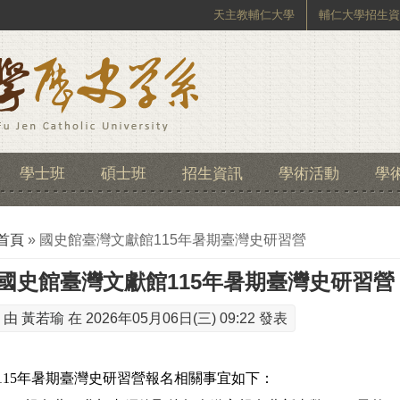
天主教輔仁大學
輔仁大學招生資
學士班
碩士班
招生資訊
學術活動
學
您在這裡
首頁
» 國史館臺灣文獻館115年暑期臺灣史研習營
國史館臺灣文獻館115年暑期臺灣史研習營
由
黃若瑜
在 2026年05月06日(三) 09:22 發表
115年暑期臺灣史研習營報名相關事宜如下：