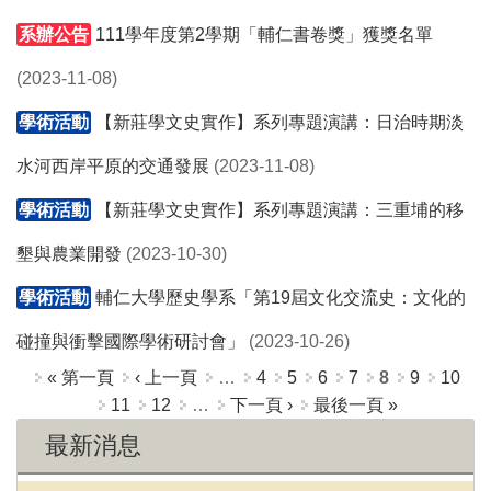
系辦公告
111學年度第2學期「輔仁書卷獎」獲獎名單
(2023-11-08)
學術活動
【新莊學文史實作】系列專題演講：日治時期淡
水河西岸平原的交通發展
(2023-11-08)
學術活動
【新莊學文史實作】系列專題演講：三重埔的移
墾與農業開發
(2023-10-30)
學術活動
輔仁大學歷史學系「第19屆文化交流史：文化的
碰撞與衝擊國際學術研討會」
(2023-10-26)
頁面
« 第一頁
‹ 上一頁
…
4
5
6
7
8
9
10
11
12
…
下一頁 ›
最後一頁 »
最新消息